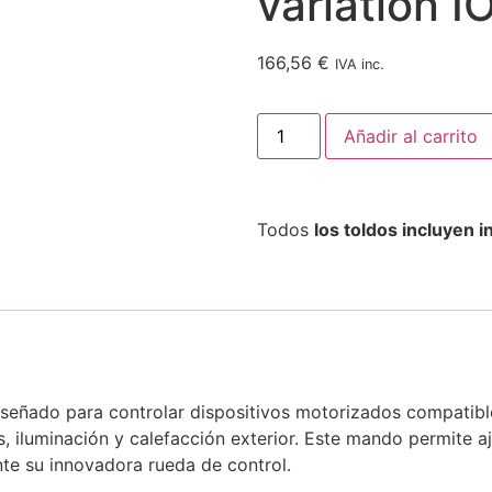
variation I
166,56
€
IVA inc.
Añadir al carrito
Todos
los toldos incluyen 
iseñado para controlar dispositivos motorizados compatib
, iluminación y calefacción exterior.
Este mando permite aju
nte su innovadora rueda de control.
​