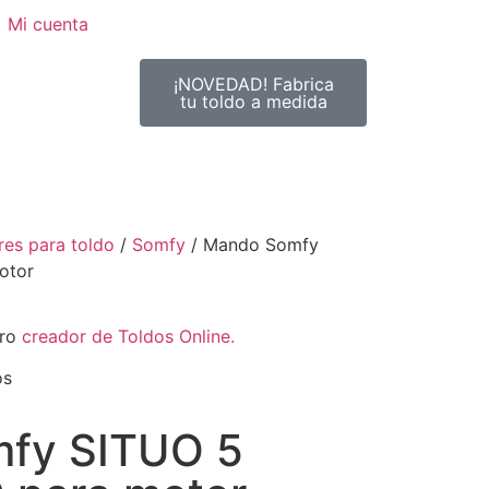
Mi cuenta
¡NOVEDAD! Fabrica
tu toldo a medida
es para toldo
/
Somfy
/ Mando Somfy
otor
tro
creador de Toldos Online.
os
fy SITUO 5