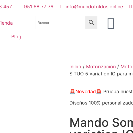
3 457
951 68 77 76
info@mundotoldos.online
Tienda
Blog
Inicio
/
Motorización
/
Motor
SITUO 5 variation IO para m
🚨
Novedad
🚨 Prueba nues
Diseños 100% personalizad
Mando Som