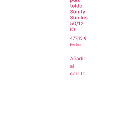
toldo
Somfy
Sunilus
50/12
IO
477,15
€
IVA inc.
Añadir
al
carrito