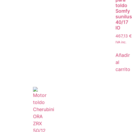
toldo
Somfy
sunilus
40/17
IO
467,13
€
IVA inc.
Añadir
al
carrito