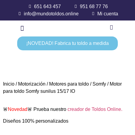
651 643 457
951 68 77 76
info@mundotoldos.online
Mi cuenta
¡NOVEDAD! Fabrica tu toldo a medida
Inicio
/
Motorización
/
Motores para toldo
/
Somfy
/ Motor
para toldo Somfy sunilus 15/17 IO
🚨
Novedad
🚨 Prueba nuestro
creador de Toldos Online.
Diseños 100% personalizados