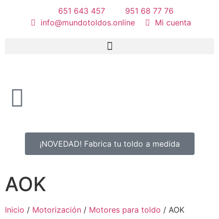
651 643 457
951 68 77 76
info@mundotoldos.online
Mi cuenta
¡NOVEDAD! Fabrica tu toldo a medida
AOK
Inicio
/
Motorización
/
Motores para toldo
/ AOK