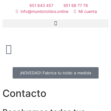
651 643 457
951 68 77 76
info@mundotoldos.online
Mi cuenta
¡NOVEDAD! Fabrica tu toldo a medida
Contacto