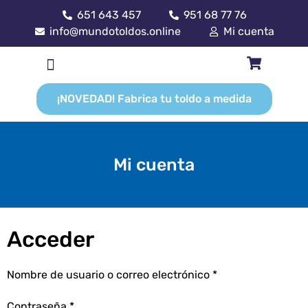
651 643 457
951 68 77 76
info@mundotoldos.online
Mi cuenta
¡NOVEDAD! Fabrica tu toldo a medida
Mi cuenta
Acceder
Nombre de usuario o correo electrónico
*
Contraseña
*