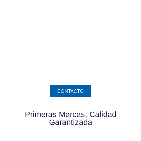
¿Necesitas ayuda?
Ponte en contacto con nosotros. Resolveremos todas tus
dudas y te ayudaremos a elegir el repuesto o accesorio que
necesitas para tu toldo.
CONTACTO
Primeras Marcas, Calidad
Garantizada