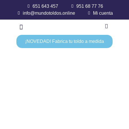
651 643 457
951 68 77 76
info@mundotoldos.online
Mi cuenta
¡NOVEDAD! Fabrica tu toldo a medida
Estructura de 80x40
Inicio
/
Toldos palilleros
/ Estructura de 80x40