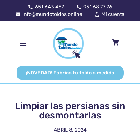
651 643 457
951 68 77 76
info@mundotoldos.online
Mi cuenta
¡NOVEDAD! Fabrica tu toldo a medida
Limpiar las persianas sin
desmontarlas
ABRIL 8, 2024