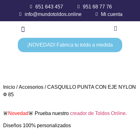
651 643 457
951 68 77 76
info@mundotoldos.online
Mi cuenta
¡NOVEDAD! Fabrica tu toldo a medida
Inicio
/
Accesorios
/ CASQUILLO PUNTA CON EJE NYLON
Ф 85
🚨
Novedad
🚨 Prueba nuestro
creador de Toldos Online.
Diseños 100% personalizados