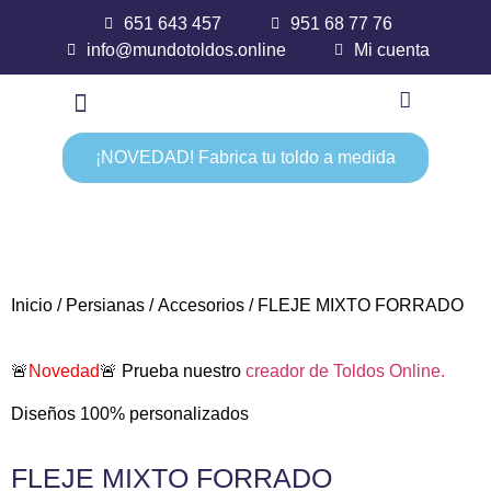
651 643 457
951 68 77 76
info@mundotoldos.online
Mi cuenta
¡NOVEDAD! Fabrica tu toldo a medida
Inicio
/
Persianas
/
Accesorios
/ FLEJE MIXTO FORRADO
🚨
Novedad
🚨 Prueba nuestro
creador de Toldos Online.
Diseños 100% personalizados
FLEJE MIXTO FORRADO