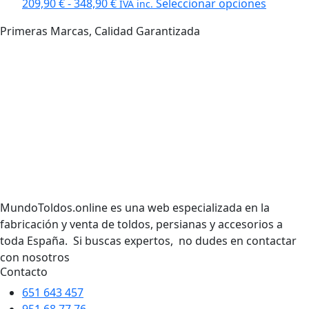
de
Rango
Este
209,90
€
-
348,90
€
Seleccionar opciones
IVA inc.
61,90 €
opciones
en
producto
de
product
se
la
Primeras Marcas, Calidad Garantizada
precios:
tiene
pueden
página
desde
múltiple
elegir
de
209,90 €
variante
en
producto
hasta
Las
la
348,90 €
opcione
página
se
de
pueden
producto
elegir
en
la
página
MundoToldos.online es una web especializada en la
de
fabricación y venta de toldos, persianas y accesorios a
product
toda España. Si buscas expertos, no dudes en contactar
con nosotros
Contacto
651 643 457
951 68 77 76