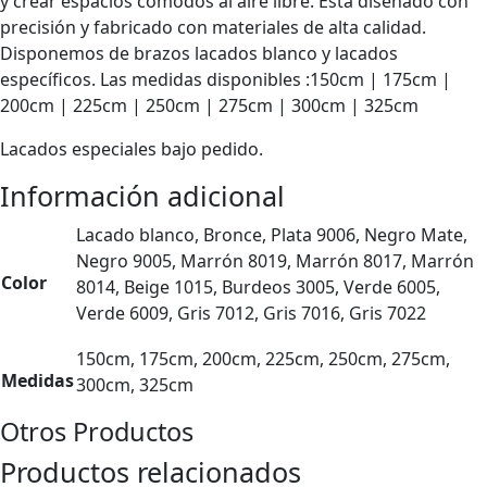
y crear espacios cómodos al aire libre. Está diseñado con
precisión y fabricado con materiales de alta calidad.
Disponemos de brazos lacados blanco y lacados
específicos. Las medidas disponibles :150cm | 175cm |
200cm | 225cm | 250cm | 275cm | 300cm | 325cm
Lacados especiales bajo pedido.
Información adicional
Lacado blanco, Bronce, Plata 9006, Negro Mate,
Negro 9005, Marrón 8019, Marrón 8017, Marrón
Color
8014, Beige 1015, Burdeos 3005, Verde 6005,
Verde 6009, Gris 7012, Gris 7016, Gris 7022
150cm, 175cm, 200cm, 225cm, 250cm, 275cm,
Medidas
300cm, 325cm
Otros Productos
Productos relacionados