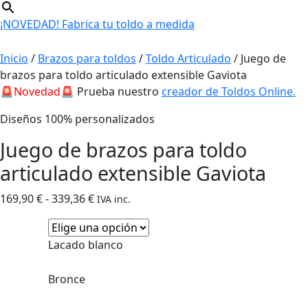
¡NOVEDAD! Fabrica tu toldo a medida
Inicio
/
Brazos para toldos
/
Toldo Articulado
/ Juego de
brazos para toldo articulado extensible Gaviota
🚨
Novedad
🚨 Prueba nuestro
creador de Toldos Online.
Diseños 100% personalizados
Juego de brazos para toldo
articulado extensible Gaviota
Rango
169,90
€
-
339,36
€
IVA inc.
de
precios:
Lacado blanco
desde
169,90 €
Bronce
hasta
339,36 €