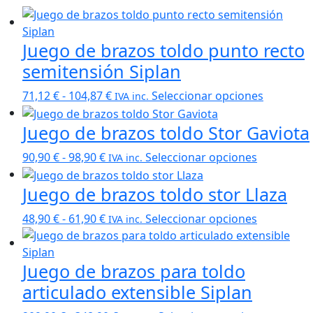
Juego de brazos toldo punto recto
semitensión Siplan
Rango
Este
71,12
€
-
104,87
€
Seleccionar opciones
IVA inc.
de
producto
Juego de brazos toldo Stor Gaviota
precios:
tiene
desde
múltiples
Rango
Este
90,90
€
-
98,90
€
Seleccionar opciones
IVA inc.
71,12 €
variantes
de
producto
hasta
Las
Juego de brazos toldo stor Llaza
precios:
tiene
104,87 €
opciones
desde
múltiples
se
Rango
Este
48,90
€
-
61,90
€
Seleccionar opciones
IVA inc.
90,90 €
variantes.
pueden
de
producto
hasta
Las
elegir
precios:
tiene
98,90 €
opciones
en
Juego de brazos para toldo
desde
múltiples
se
la
48,90 €
variantes.
articulado extensible Siplan
pueden
página
hasta
Las
elegir