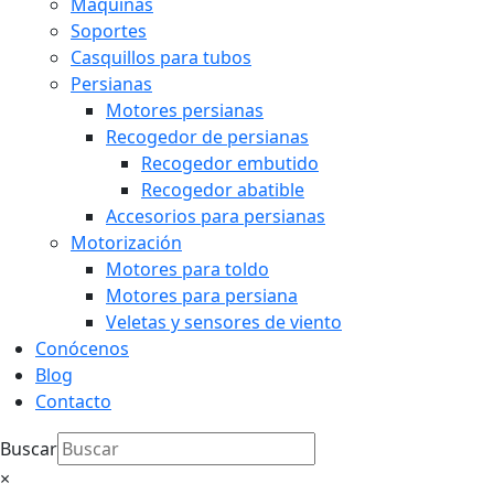
Máquinas
Soportes
Casquillos para tubos
Persianas
Motores persianas
Recogedor de persianas
Recogedor embutido
Recogedor abatible
Accesorios para persianas
Motorización
Motores para toldo
Motores para persiana
Veletas y sensores de viento
Conócenos
Blog
Contacto
Buscar
×