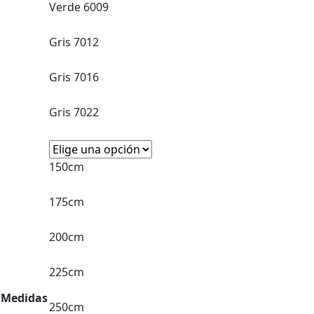
Verde 6009
Gris 7012
Gris 7016
Gris 7022
150cm
175cm
200cm
225cm
Medidas
250cm