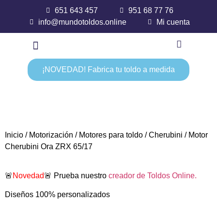
651 643 457
951 68 77 76
info@mundotoldos.online
Mi cuenta
¡NOVEDAD! Fabrica tu toldo a medida
Inicio
/
Motorización
/
Motores para toldo
/
Cherubini
/ Motor
Cherubini Ora ZRX 65/17
🚨
Novedad
🚨 Prueba nuestro
creador de Toldos Online.
Diseños 100% personalizados