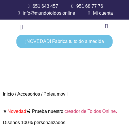
651 643 457
951 68 77 76
info@mundotoldos.online
Mi cuenta
¡NOVEDAD! Fabrica tu toldo a medida
Inicio
/
Accesorios
/ Polea movil
🚨
Novedad
🚨 Prueba nuestro
creador de Toldos Online.
Diseños 100% personalizados