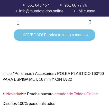
651 643 457
951 68 77 76
info@mundotoldos.online
Mi cuenta
¡NOVEDAD! Fabrica tu toldo a medida
Inicio
/
Persianas
/
Accesorios
/ POLEA PLASTICO 160*60
PARA ESPIGA MET. 10 mm Y CINTA 22
🚨
Novedad
🚨 Prueba nuestro
creador de Toldos Online.
Diseños 100% personalizados