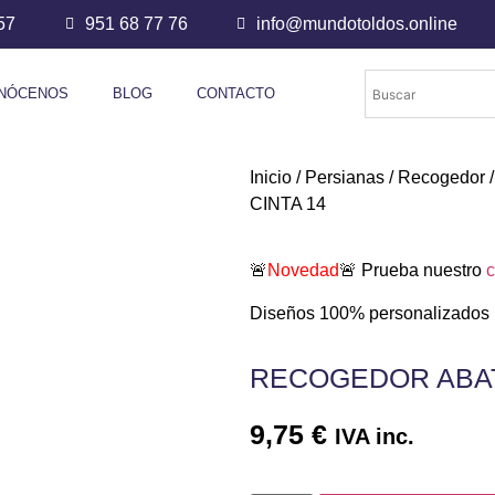
57
951 68 77 76
info@mundotoldos.online
NÓCENOS
BLOG
CONTACTO
Inicio
/
Persianas
/
Recogedor
CINTA 14
🚨
Novedad
🚨 Prueba nuestro
c
Diseños 100% personalizados
RECOGEDOR ABATI
9,75
€
IVA inc.