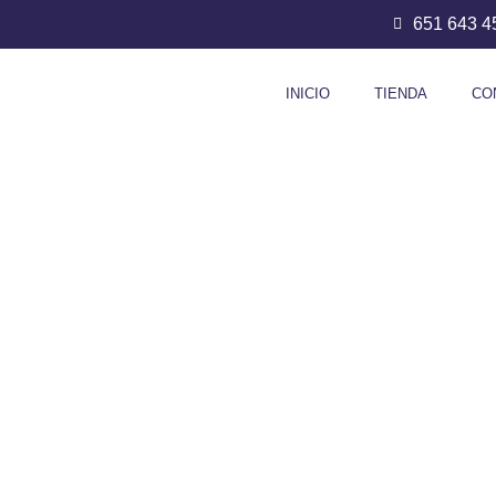
651 643 4
INICIO
TIENDA
CO