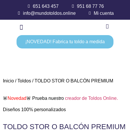
651 643 457
951 68 77 76
info@mundotoldos.online
Mi cuenta
¡NOVEDAD! Fabrica tu toldo a medida
Inicio
/
Toldos
/ TOLDO STOR O BALCÓN PREMIUM
🚨
Novedad
🚨 Prueba nuestro
creador de Toldos Online.
Diseños 100% personalizados
TOLDO STOR O BALCÓN PREMIUM