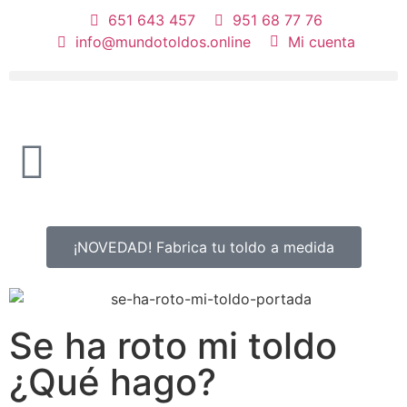
651 643 457
951 68 77 76
info@mundotoldos.online
Mi cuenta
¡NOVEDAD! Fabrica tu toldo a medida
Se ha roto mi toldo
¿Qué hago?