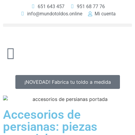
651 643 457
951 68 77 76
info@mundotoldos.online
Mi cuenta
¡NOVEDAD! Fabrica tu toldo a medida
Accesorios de
persianas: piezas