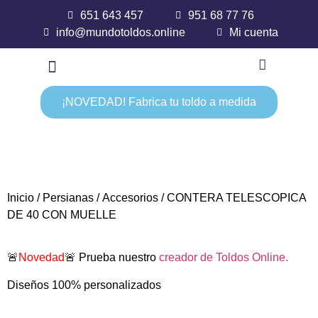
651 643 457
951 68 77 76
info@mundotoldos.online
Mi cuenta
¡NOVEDAD! Fabrica tu toldo a medida
Inicio
/
Persianas
/
Accesorios
/ CONTERA TELESCOPICA
DE 40 CON MUELLE
🚨
Novedad
🚨 Prueba nuestro
creador de Toldos Online.
Diseños 100% personalizados